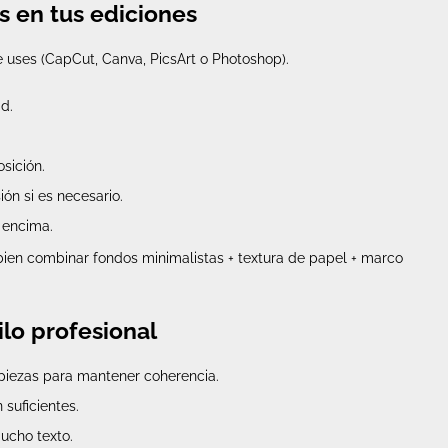
s en tus ediciones
e uses (CapCut, Canva, PicsArt o Photoshop).
d.
sición.
ón si es necesario.
s encima.
 bien combinar fondos minimalistas + textura de papel + marco
ilo profesional
 piezas para mantener coherencia.
suficientes.
mucho texto.