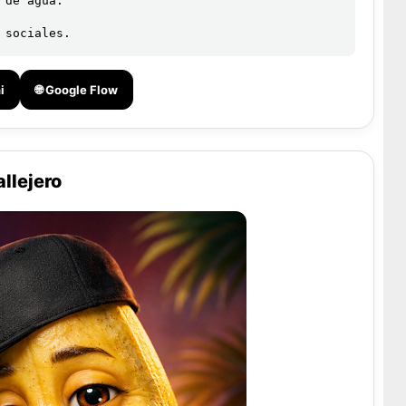
de agua.

 sociales.
i
🌐 Google Flow
llejero