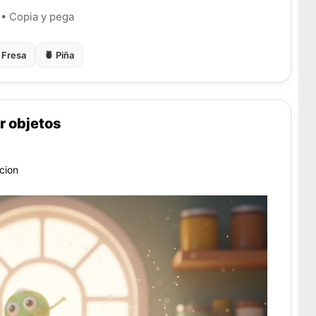
 • Copia y pega
 Fresa
🍍 Piña
r objetos
cion