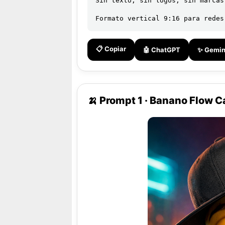
Sin texto, sin logos, sin marcas 
Formato vertical 9:16 para redes
📋 Copiar
🤖 ChatGPT
✨ Gemin
🍌 Prompt 1 · Banano Flow Ca